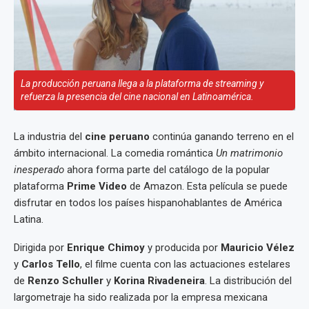
La producción peruana llega a la plataforma de streaming y
refuerza la presencia del cine nacional en Latinoamérica.
La industria del
cine peruano
continúa ganando terreno en el
ámbito internacional. La comedia romántica
Un matrimonio
inesperado
ahora forma parte del catálogo de la popular
plataforma
Prime Video
de Amazon. Esta película se puede
disfrutar en todos los países hispanohablantes de América
Latina.
Dirigida por
Enrique Chimoy
y producida por
Mauricio Vélez
y
Carlos Tello
, el filme cuenta con las actuaciones estelares
de
Renzo Schuller
y
Korina Rivadeneira
. La distribución del
largometraje ha sido realizada por la empresa mexicana