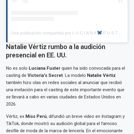
Una publicación compartida por L U C I A N A
F U S T E R (@lucianafusterg)
Natalie Vértiz rumbo a la audición
presencial en EE. UU.
No es solo
Luciana Fuster
quien ha sido convocada para el
casting de
Victoria's Secret
. La modelo
Natalie Vértiz
también hizo olas en redes sociales al anunciar que recibió
una invitación para el casting de este importante evento que
se llevará a cabo en varias ciudades de Estados Unidos en
2026.
Vértiz, ex
Miss Perú
, difundió un breve video en Instagram y
TikTok, donde mostró su audición global para el famoso
desfile de moda de la marca de lencería. En el emocionante