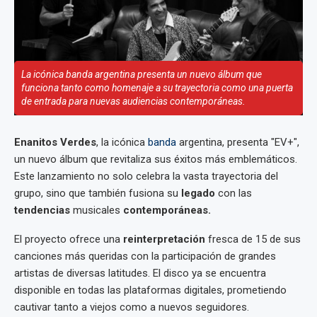
La icónica banda argentina presenta un nuevo álbum que
funciona tanto como homenaje a su trayectoria como una puerta
de entrada para nuevas audiencias contemporáneas.
Enanitos Verdes
, la icónica
banda
argentina, presenta "EV+",
un nuevo álbum que revitaliza sus éxitos más emblemáticos.
Este lanzamiento no solo celebra la vasta trayectoria del
grupo, sino que también fusiona su
legado
con las
tendencias
musicales
contemporáneas.
El proyecto ofrece una
reinterpretación
fresca de 15 de sus
canciones más queridas con la participación de grandes
artistas de diversas latitudes. El disco ya se encuentra
disponible en todas las plataformas digitales, prometiendo
cautivar tanto a viejos como a nuevos seguidores.