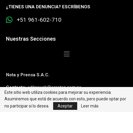
¿
TIENES UNA DENUNCIA? ESCRÍBENOS
+51 961-602-710
Nuestras Secciones
Nota y Prensa S.A.C.
Contacto:
editorweb@caretas.com.pe
Este sitio web utiliza cookies para mejorar su experiencia.
Asumiremos que está de acuerdo con esto, pero puede optar por
Síguenos:
no participar si lo desea.
Aceptar
Leer más