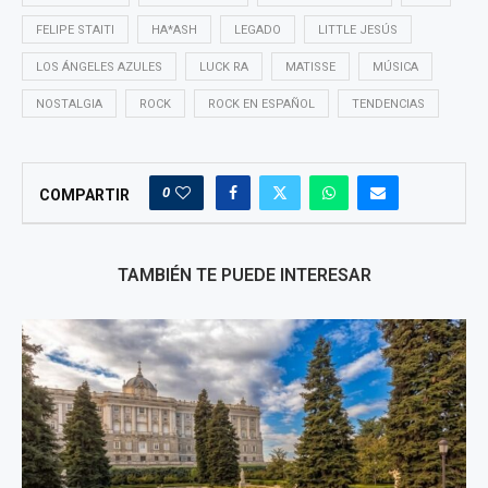
FELIPE STAITI
HA*ASH
LEGADO
LITTLE JESÚS
LOS ÁNGELES AZULES
LUCK RA
MATISSE
MÚSICA
NOSTALGIA
ROCK
ROCK EN ESPAÑOL
TENDENCIAS
0
COMPARTIR
TAMBIÉN TE PUEDE INTERESAR