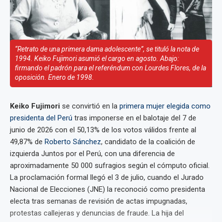
“Retrato de una primera dama adolescente”, se tituló la nota de
1994. Keiko Fujimori asumió el cargo en agosto. Abajo:
firmando el padrón para el referéndum con Lourdes Flores, de la
oposición. Enero de 1998.
Keiko Fujimori
se convirtió en la
primera mujer elegida como
presidenta del Perú
tras imponerse en el balotaje del 7 de
junio de 2026 con el 50,13% de los votos válidos frente al
49,87% de
Roberto Sánchez
, candidato de la coalición de
izquierda Juntos por el Perú, con una diferencia de
aproximadamente 50 000 sufragios según el cómputo oficial.
La proclamación formal llegó el 3 de julio, cuando el Jurado
Nacional de Elecciones (JNE) la reconoció como presidenta
electa tras semanas de revisión de actas impugnadas,
protestas callejeras y denuncias de fraude. La hija del