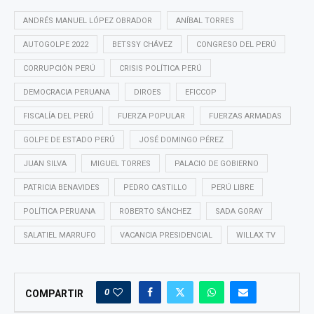
ANDRÉS MANUEL LÓPEZ OBRADOR
ANÍBAL TORRES
AUTOGOLPE 2022
BETSSY CHÁVEZ
CONGRESO DEL PERÚ
CORRUPCIÓN PERÚ
CRISIS POLÍTICA PERÚ
DEMOCRACIA PERUANA
DIROES
EFICCOP
FISCALÍA DEL PERÚ
FUERZA POPULAR
FUERZAS ARMADAS
GOLPE DE ESTADO PERÚ
JOSÉ DOMINGO PÉREZ
JUAN SILVA
MIGUEL TORRES
PALACIO DE GOBIERNO
PATRICIA BENAVIDES
PEDRO CASTILLO
PERÚ LIBRE
POLÍTICA PERUANA
ROBERTO SÁNCHEZ
SADA GORAY
SALATIEL MARRUFO
VACANCIA PRESIDENCIAL
WILLAX TV
0
COMPARTIR