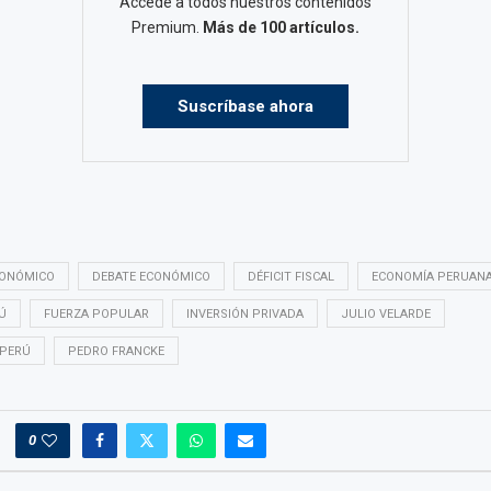
Accede a todos nuestros contenidos
Premium.
Más de 100 artículos.
Suscríbase ahora
CONÓMICO
DEBATE ECONÓMICO
DÉFICIT FISCAL
ECONOMÍA PERUAN
Ú
FUERZA POPULAR
INVERSIÓN PRIVADA
JULIO VELARDE
 PERÚ
PEDRO FRANCKE
0