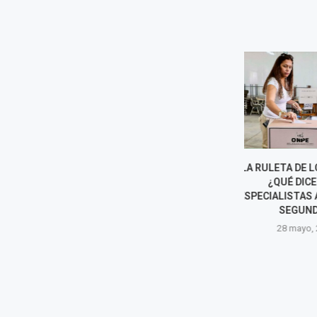
LA RULETA DE LOS PUNTOS
SOBRE LA M
¿QUÉ DICEN LOS
ESPÍ
ESPECIALISTAS A DÍAS DE LA
28 may
SEGUNDA...
28 mayo, 2026