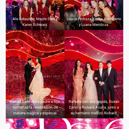
Ale Belaunde, Maple Sam y
Luana Pedraza, Emilia Alemparte
Karen Schwarz.
y Luana Mendoza.
Con un baile entre padre e hija,
Rafaela con sus papás, Susan
comenzó la celebración de
Carvo y Richard Acuña, junto a
manera mágica y especial.
su hermano mellizo Richard.