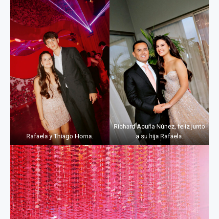
Richard Acuña Núnez, feliz junto
Rafaela y Thiago Horna.
a su hija Rafaela.