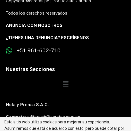
Copyright ©caretas.pe | Por Revista Caretas
Todos los derechos reservados
ANUNCIA CON NOSOTROS
¿
TIENES UNA DENUNCIA? ESCRÍBENOS
+51 961-602-710
Nuestras Secciones
Nota y Prensa S.A.C.
Contacto:
editorweb@caretas.com.pe
Este sitio web utiliza cookies para mejorar su experiencia.
Asumiremos que está de acuerdo con esto, pero puede optar por
Síguenos: