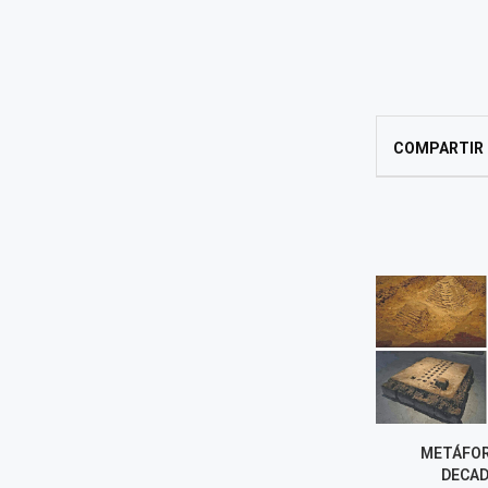
COMPARTIR
METÁFORAS DE LA
LA MALA CO
DECADENCIA
MO