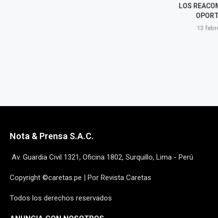
EL GRAN BONETÓN DEL JUICIO
LOS REACO
A VILLARÁN
OPORT
13 febrero, 2025
13 febre
Nota & Prensa S.A.C.
Av. Guardia Civil 1321, Oficina 1802, Surquillo, Lima - Perú
Copyright ©caretas.pe | Por Revista Caretas
Todos los derechos reservados