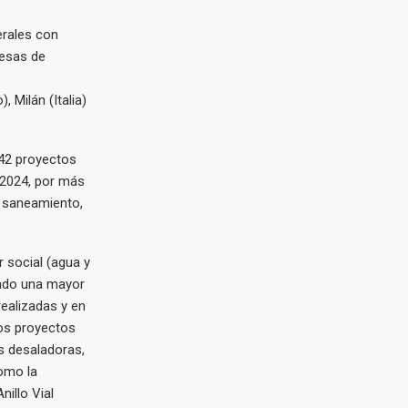
erales con
resas de
ó
 Milán (Italia)
 42 proyectos
 2024, por más
y saneamiento,
 social (agua y
tado una mayor
realizadas y en
los proyectos
s desaladoras,
como la
nillo Vial