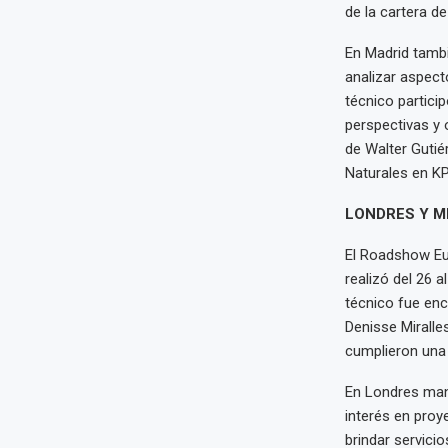
de la cartera 
En Madrid tambi
analizar aspect
técnico particip
perspectivas y 
de Walter Gutié
Naturales en K
LONDRES Y M
El Roadshow Eur
realizó del 26 a
técnico fue en
Denisse Miralle
cumplieron una 
En Londres man
interés en proy
brindar servici