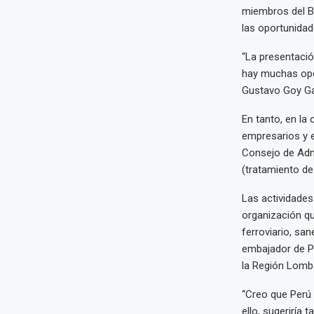
miembros del Br
las oportunidad
“La presentaci
hay muchas opo
Gustavo Goy Gar
En tanto, en la 
empresarios y ej
Consejo de Admi
(tratamiento de 
Las actividades
organización qu
ferroviario, san
embajador de Pe
la Región Lomba
“Creo que Perú 
ello, sugeriría 