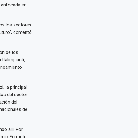
l enfocada en
os los sectores
uturo”, comentó
ión de los
Italimpianti,
saneamiento
, la principal
tas del sector
ación del
rnacionales de
o allí. Por
rgio Ferrante,