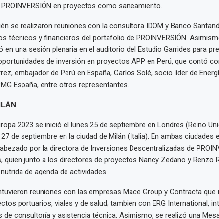
de PROINVERSIÓN en proyectos como saneamiento.
én se realizaron reuniones con la consultora IDOM y Banco Santand
os técnicos y financieros del portafolio de PROINVERSIÓN. Asimismo
ó en una sesión plenaria en el auditorio del Estudio Garrides para pr
oportunidades de inversión en proyectos APP en Perú, que contó co
rrez, embajador de Perú en España, Carlos Solé, socio líder de Energ
PMG España, entre otros representantes.
ILÁN
opa 2023 se inició el lunes 25 de septiembre en Londres (Reino Uni
l 27 de septiembre en la ciudad de Milán (Italia). En ambas ciudades 
cabezado por la directora de Inversiones Descentralizadas de PROI
s, quien junto a los directores de proyectos Nancy Zedano y Renzo R
nutrida de agenda de actividades.
tuvieron reuniones con las empresas Mace Group y Contracta que
ectos portuarios, viales y de salud; también con ERG International, i
os de consultoría y asistencia técnica. Asimismo, se realizó una Me