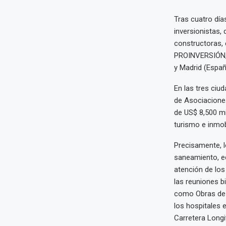
Tras cuatro día
inversionistas,
constructoras, 
PROINVERSIÓN, d
y Madrid (Españ
En las tres ciu
de Asociaciones
de US$ 8,500 mi
turismo e inmobi
Precisamente, l
saneamiento, e
atención de los
las reuniones b
como Obras de 
los hospitales 
Carretera Longit