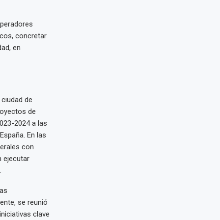
 operadores
cos, concretar
dad, en
 ciudad de
Proyectos de
023-2024 a las
España. En las
terales con
 ejecutar
.
las
ente, se reunió
iciativas clave