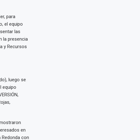
er, para
, el equipo
esentar las
n la presencia
ía y Recursos
do), luego se
el equipo
NVERSIÓN,
ojas,
 mostraron
nteresados en
sa Redonda con