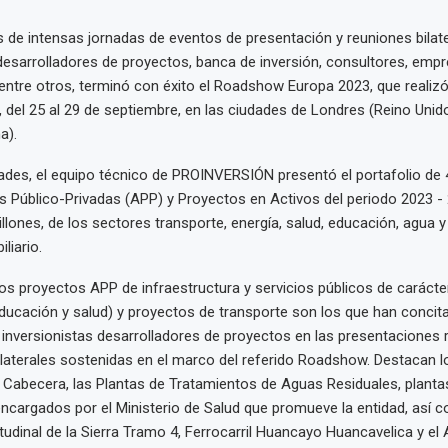
s de intensas jornadas de eventos de presentación y reuniones bilat
 desarrolladores de proyectos, banca de inversión, consultores, emp
entre otros, terminó con éxito el Roadshow Europa 2023, que realiz
el 25 al 29 de septiembre, en las ciudades de Londres (Reino Unido),
a).
dades, el equipo técnico de PROINVERSIÓN presentó el portafolio de
 Público-Privadas (APP) y Proyectos en Activos del periodo 2023 -
llones, de los sectores transporte, energía, salud, educación, agua 
liario.
os proyectos APP de infraestructura y servicios públicos de carácter
ducación y salud) y proyectos de transporte son los que han conci
 inversionistas desarrolladores de proyectos en las presentaciones 
ilaterales sostenidas en el marco del referido Roadshow. Destacan 
Cabecera, las Plantas de Tratamientos de Aguas Residuales, planta
encargados por el Ministerio de Salud que promueve la entidad, así 
udinal de la Sierra Tramo 4, Ferrocarril Huancayo Huancavelica y el A