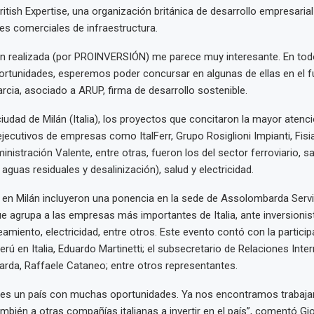
itish Expertise, una organización británica de desarrollo empresaria
es comerciales de infraestructura.
ón realizada (por PROINVERSIÓN) me parece muy interesante. En tod
rtunidades, esperemos poder concursar en algunas de ellas en el f
cia, asociado a ARUP, firma de desarrollo sostenible.
ciudad de Milán (Italia), los proyectos que concitaron la mayor atenc
ecutivos de empresas como ItalFerr, Grupo Rosiglioni Impianti, Fisia 
nistración Valente, entre otras, fueron los del sector ferroviario, 
aguas residuales y desalinización), salud y electricidad.
 en Milán incluyeron una ponencia en la sede de Assolombarda Servizi
e agrupa a las empresas más importantes de Italia, ante inversionis
eamiento, electricidad, entre otros. Este evento contó con la particip
rú en Italia, Eduardo Martinetti; el subsecretario de Relaciones Inte
rda, Raffaele Cataneo; entre otros representantes.
es un país con muchas oportunidades. Ya nos encontramos trabajand
también a otras compañías italianas a invertir en el país”, comentó Gio