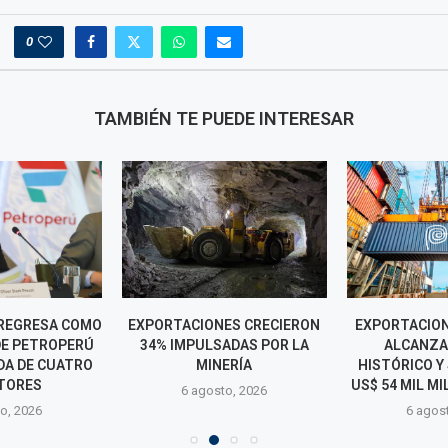
0
TAMBIÉN TE PUEDE INTERESAR
 REGRESA COMO
EXPORTACIONES CRECIERON
EXPORTACIO
DE PETROPERÚ
34% IMPULSADAS POR LA
ALCANZA
DA DE CUATRO
MINERÍA
HISTÓRICO Y
TORES
US$ 54 MIL MI
6 agosto, 2026
o, 2026
6 agos