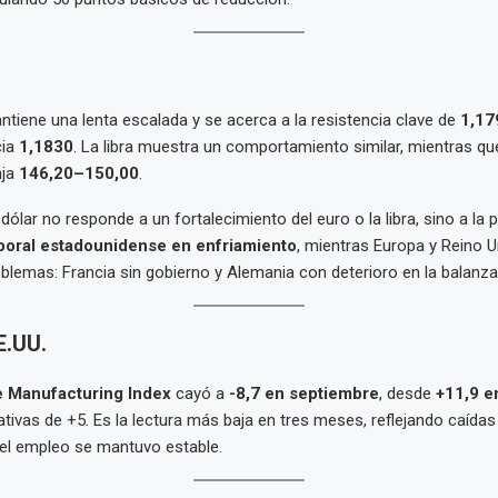
tiene una lenta escalada y se acerca a la resistencia clave de
1,17
cia
1,1830
. La libra muestra un comportamiento similar, mientras qu
nja
146,20–150,00
.
 dólar no responde a un fortalecimiento del euro o la libra, sino a la
boral estadounidense en enfriamiento
, mientras Europa y Reino U
blemas: Francia sin gobierno y Alemania con deterioro en la balanza
E.UU.
e Manufacturing Index
cayó a
-8,7 en septiembre
, desde
+11,9 e
ativas de +5. Es la lectura más baja en tres meses, reflejando caídas
el empleo se mantuvo estable.