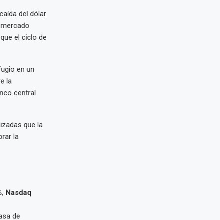
caída del dólar
El mercado
que el ciclo de
fugio en un
e la
nco central
izadas que la
rar la
%
,
Nasdaq
tasa de