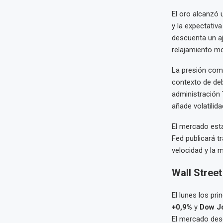
El oro alcanzó
y la expectativ
descuenta un a
relajamiento mo
La presión com
contexto de deb
administración 
añade volatilida
El mercado esta
Fed publicará t
velocidad y la 
Wall Street
El lunes los pr
+0,9%
y
Dow J
El mercado des