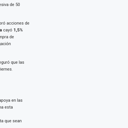
esiva de 50
pró acciones de
a
cayó
1,5%
ompra de
gación
eguró que las
iernes.
apoya en las
na esta
ta que sean