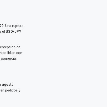
90
. Una ruptura
e el
USD/JPY
 percepción de
nido lidian con
 comercial.
n agosto
,
 en pedidos y