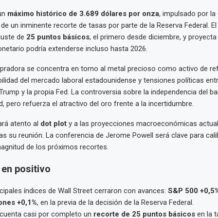
 un
máximo histórico de 3.689 dólares por onza
, impulsado por la 
a de un inminente recorte de tasas por parte de la Reserva Federal. 
juste de
25 puntos básicos
, el primero desde diciembre, y proyecta 
netario podría extenderse incluso hasta 2026.
pradora se concentra en torno al metal precioso como activo de re
ilidad del mercado laboral estadounidense y tensiones políticas entr
Trump y la propia Fed. La controversia sobre la independencia del ba
d, pero refuerza el atractivo del oro frente a la incertidumbre.
rá atento al
dot plot
y a las proyecciones macroeconómicas actual
ras su reunión. La conferencia de Jerome Powell será clave para calib
magnitud de los próximos recortes.
 en positivo
incipales índices de Wall Street cerraron con avances:
S&P 500 +0,5
ones +0,1%
, en la previa de la decisión de la Reserva Federal.
cuenta casi por completo un
recorte de 25 puntos básicos
en la 