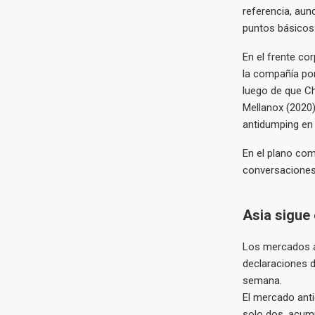
referencia, aun
puntos básicos.
En el frente co
la compañía po
luego de que Ch
Mellanox (2020
antidumping en 
En el plano com
conversaciones 
Asia sigue 
Los mercados as
declaraciones 
semana.
El mercado ant
solo dos, acum