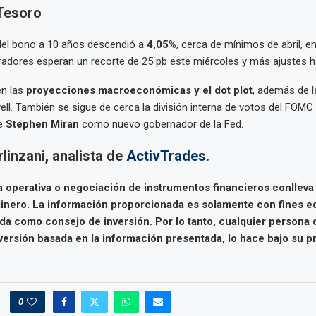
Tesoro
 del bono a 10 años descendió a
4,05%
, cerca de mínimos de abril, en
radores esperan un recorte de 25 pb este miércoles y más ajustes ha
en las
proyecciones macroeconómicas y el dot plot
, además de l
l. También se sigue de cerca la división interna de votos del FOMC 
de
Stephen Miran
como nuevo gobernador de la Fed.
linzani, analista de
ActivTrades.
a operativa o negociación de instrumentos financieros conlleva 
inero. La información proporcionada es solamente con fines e
da como consejo de inversión. Por lo tanto, cualquier persona
versión basada en la información presentada, lo hace bajo su pr
0