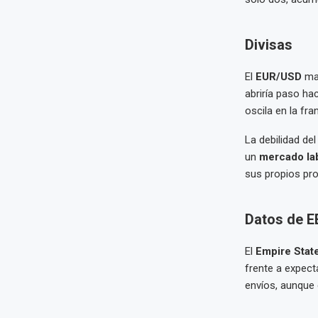
Divisas
El
EUR/USD
man
abriría paso ha
oscila en la fra
La debilidad del
un
mercado la
sus propios pro
Datos de E
El
Empire Stat
frente a expect
envíos, aunque 