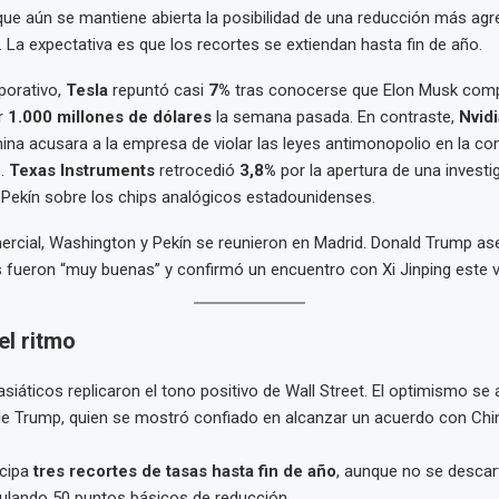
que aún se mantiene abierta la posibilidad de una reducción más agr
 La expectativa es que los recortes se extiendan hasta fin de año.
rporativo,
Tesla
repuntó casi
7%
tras conocerse que Elon Musk com
r
1.000 millones de dólares
la semana pasada. En contraste,
Nvidi
ina acusara a la empresa de violar las leyes antimonopolio en la c
).
Texas Instruments
retrocedió
3,8%
por la apertura de una investi
Pekín sobre los chips analógicos estadounidenses.
ercial, Washington y Pekín se reunieron en Madrid. Donald Trump as
fueron “muy buenas” y confirmó un encuentro con Xi Jinping este v
el ritmo
iáticos replicaron el tono positivo de Wall Street. El optimismo se 
de Trump, quien se mostró confiado en alcanzar un acuerdo con Chi
icipa
tres recortes de tasas hasta fin de año
, aunque no se descar
ulando 50 puntos básicos de reducción.