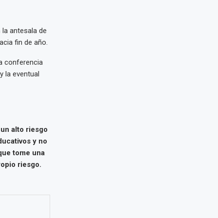
 la antesala de
cia fin de año.
a conferencia
y la eventual
un alto riesgo
ducativos y no
 que tome una
opio riesgo.