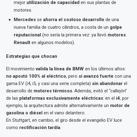
mejor
utilización de capacidad
en sus plantas de
motores.
Mercedes
se
ahorra el costoso desarrollo
de una
nueva familia de cuatro cilindros, a costa de un
golpe
reputacional
(no sería la primera vez: ya llevó
motores
Renault
en algunos modelos).
Estrategias que chocan
El movimiento
valida la línea de BMW
en los últimos años:
no apostó 100% al eléctrico
, pero
sí avanzó fuerte
con una
gama EV (i4, i5, y casi una serie completa)
sin abandonar
el
desarrollo de
motores térmicos
. Además, evitó el “callejón”
de las
plataformas exclusivamente eléctricas
: en el
i4
, por
ejemplo, la arquitectura admite alternativamente un
motor de
gasolina o diésel
en el vano delantero.
En Stuttgart, en cambio, el giro desde el evangelio EV luce
como
rectificación tardía
.