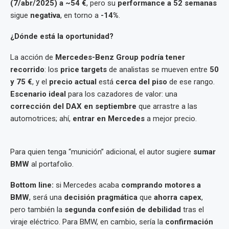
(7/abr/2025) a ~54 €
, pero su
performance a 52 semanas
sigue
negativa
, en torno a
-14%
.
¿Dónde está la oportunidad?
La acción de
Mercedes-Benz Group
podría tener
recorrido
: los
price targets
de analistas se mueven entre
50
y 75 €
, y el
precio actual
está
cerca del piso
de ese rango.
Escenario ideal
para los cazadores de valor: una
corrección del DAX en septiembre
que arrastre a las
automotrices; ahí,
entrar en Mercedes
a mejor precio.
Para quien tenga “munición” adicional, el autor sugiere
sumar
BMW
al portafolio.
Bottom line:
si Mercedes acaba
comprando motores a
BMW
, será una
decisión pragmática
que
ahorra capex
,
pero también la
segunda confesión de debilidad
tras el
viraje eléctrico. Para BMW, en cambio, sería la
confirmación