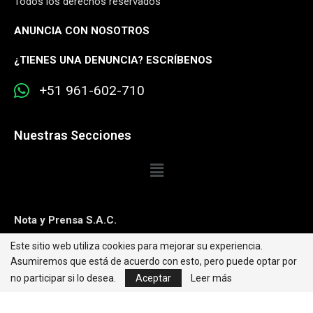
Todos los derechos reservados
ANUNCIA CON NOSOTROS
¿
TIENES UNA DENUNCIA? ESCRÍBENOS
+51 961-602-710
Nuestras Secciones
Nota y Prensa S.A.C.
Este sitio web utiliza cookies para mejorar su experiencia.
Contacto:
editorweb@caretas.com.pe
Asumiremos que está de acuerdo con esto, pero puede optar por
Síguenos:
no participar si lo desea.
Aceptar
Leer más