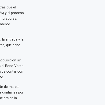
tras que el
2%) y el proceso
ompradores,
 menor
 la entrega y la
tria, que debe
dquisición sin
ó el Bono Verde.
ia de contar con
he.
ón de marca,
e confianza por
ejora en la