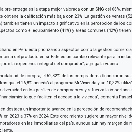
 la pre-entrega es la etapa mejor valorada con un SNG del 66%, mien
ente obtiene la calificación más baja con 23%. La gestión de ventas (5
) también tienen un impacto significativo en la percepción de los c
spectos como el equipamiento (41%) y áreas comunes (42%) tienen
biliario en Perú está priorizando aspectos como la gestión comercial,
encima del producto en sí. Este es un cambio relevante para la indus
jorar la experiencia integral del comprador”, agrega la vocera.
modalidad de compra, el 62,82% de los compradores financiaron su a
tras que el 26,8% accedió al programa Mi Vivienda y un 10,32% utiliz
na diversidad en los perfiles de compradores y refuerza la importanc
 financiamiento que faciliten el acceso a la vivienda”, comenta Pasac
bién destaca un importante avance en la percepción de recomendaci
 en 2023 a 37% en 2024. Este crecimiento sugiere un mayor nivel d
mpradores en las inmobiliarias del país, aunque aún hay margen de m
cliente.