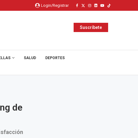
Login/Registrar
Suscríbete
ELLAS
SALUD
DEPORTES
ing de
isfacción