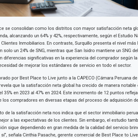
nce se consolidan como los distritos con mayor satisfacción neta gl
nda, alcanzando un 64% y 42%, respectivamente, según el Estudio N
Clientes Inmobiliarios. En contraste, Surquillo presenta el nivel más
on solo un 24% de SNG, mientras que San Isidro mantiene un SNG del
n diferencias significativas en la experiencia del comprador según la
necesidad de mejorar los estándares de servicio en todo el sector.
borado por Best Place to Live junto a la CAPECO (Cámara Peruana de 
revela que la satisfacción neta global ha crecido de manera notable 
l 35% en 2023 al 47% en 2024. Este incremento de 12 puntos reflej
e los compradores en diversas etapas del proceso de adquisición de
to de la satisfacción neta nos indica que el sector inmobiliario peru
jor a las expectativas de los clientes. Sin embargo, el estudio tamb
ción sigue dependiendo en gran medida de la calidad del servicio br
 sí”, señala Cinthia Pasache, gerente comercial de Best Place to Liv