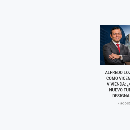
¿QUIÉNES SON LOS NUEVOS
ALFREDO LO
DIRECTORES DEL BCR?
COMO VICEM
BIOGRAFÍAS
VIVIENDA: ¿
NUEVO FU
7 agosto, 2026
DESIGNAD
7 agost