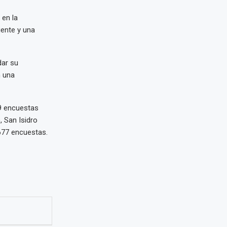
 en la
iente y una
dar su
n una
99 encuestas
, San Isidro
677 encuestas.