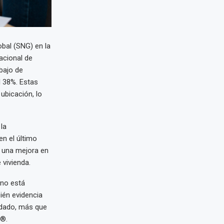
obal (SNG) en la
acional de
 bajo de
 38%. Estas
 ubicación, lo
la
en el último
a una mejora en
 vivienda.
ano está
ién evidencia
indado, más que
e®.