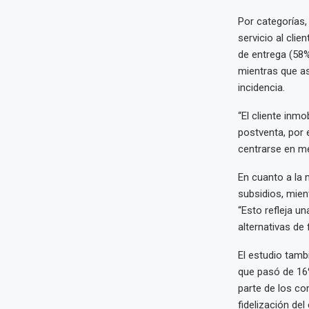
Por categorías,
servicio al cli
de entrega (58%
mientras que a
incidencia.
“El cliente inmo
postventa, por 
centrarse en me
En cuanto a la 
subsidios, mien
“Esto refleja u
alternativas de
El estudio tam
que pasó de 16%
parte de los co
fidelización del 