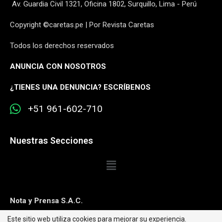
Av. Guardia Civil 1321, Oficina 1802, Surquillo, Lima - Perú
Copyright ©caretas.pe | Por Revista Caretas
Todos los derechos reservados
ANUNCIA CON NOSOTROS
¿
TIENES UNA DENUNCIA? ESCRÍBENOS
+51 961-602-710
Nuestras Secciones
Nota y Prensa S.A.C.
Este sitio web utiliza cookies para mejorar su experiencia.
Contacto:
editorweb@caretas.com.pe