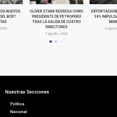
 REGRESA COMO
EXPORTACIONES CRECIERON
EXPORTACIO
DE PETROPERÚ
34% IMPULSADAS POR LA
ALCANZA
DA DE CUATRO
MINERÍA
HISTÓRICO Y
TORES
US$ 54 MIL MI
6 agosto, 2026
o, 2026
6 agos
Nuestras Secciones
Política
Nacional