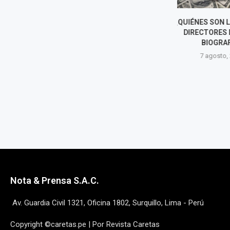
¿QUIÉNES SON LOS NUEVOS
OLIVER STARK
DIRECTORES DEL BCR?
PRESIDENTE 
BIOGRAFÍAS
TRAS LA SALI
DIREC
7 agosto, 2026
7 agost
Nota & Prensa S.A.C.
Av. Guardia Civil 1321, Oficina 1802, Surquillo, Lima - Perú
Copyright ©caretas.pe | Por Revista Caretas