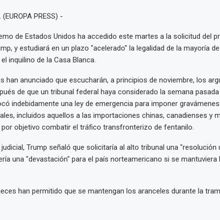
. (EUROPA PRESS) -
remo de Estados Unidos ha accedido este martes a la solicitud del pr
ump, y estudiará en un plazo "acelerado" la legalidad de la mayoría d
el inquilino de la Casa Blanca.
s han anunciado que escucharán, a principios de noviembre, los ar
pués de que un tribunal federal haya considerado la semana pasada 
ocó indebidamente una ley de emergencia para imponer gravámenes
les, incluidos aquellos a las importaciones chinas, canadienses y 
 por objetivo combatir el tráfico transfronterizo de fentanilo.
judicial, Trump señaló que solicitaría al alto tribunal una "resolución 
ría una "devastación" para el país norteamericano si se mantuviera l
ueces han permitido que se mantengan los aranceles durante la tram