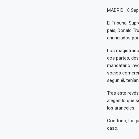
MADRID 10 Sep
El Tribunal Sup
país, Donald Tr
anunciados por 
Los magistrado
dos partes, des
mandatario inv
socios comercia
según él, tenían
Tras este revés 
alegando que se
los aranceles.
Con todo, los j
caso.