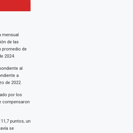
da mensual
ión de las
un promedio de
de 2024.
pondiente al
ondiente a
zo de 2022.
ado por los
que compensaron
111,7 puntos, un
avía se