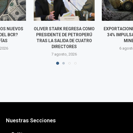
 REGRESA COMO
EXPORTACIONES CRECIERON
EXPORTACIO
DE PETROPERÚ
34% IMPULSADAS POR LA
ALCANZA
DA DE CUATRO
MINERÍA
HISTÓRICO Y
TORES
US$ 54 MIL MI
6 agosto, 2026
o, 2026
6 agos
Nuestras Secciones