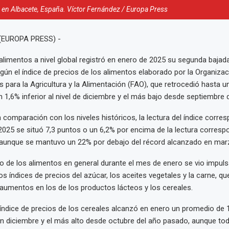
 en Albacete, España. Víctor Fernández / Europa Press
 (EUROPA PRESS) -
 alimentos a nivel global registró en enero de 2025 su segunda baja
gún el índice de precios de los alimentos elaborado por la Organizac
 para la Agricultura y la Alimentación (FAO), que retrocedió hasta 
n 1,6% inferior al nivel de diciembre y el más bajo desde septiembre 
 comparación con los niveles históricos, la lectura del índice corres
025 se situó 7,3 puntos o un 6,2% por encima de la lectura corresp
 aunque se mantuvo un 22% por debajo del récord alcanzado en mar
o de los alimentos en general durante el mes de enero se vio impuls
s índices de precios del azúcar, los aceites vegetales y la carne, 
aumentos en los de los productos lácteos y los cereales.
 índice de precios de los cereales alcanzó en enero un promedio de 
 diciembre y el más alto desde octubre del año pasado, aunque tod