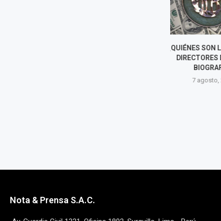
¿QUIÉNES SON LOS NUEVOS
OLIVER STARK
DIRECTORES DEL BCR?
PRESIDENTE 
BIOGRAFÍAS
TRAS LA SALI
DIREC
7 agosto, 2026
7 agost
Nota & Prensa S.A.C.