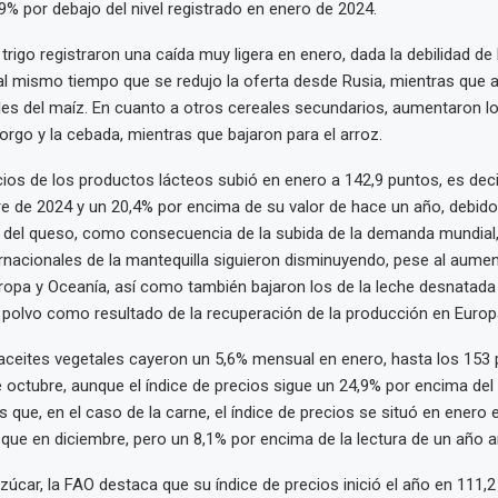
9% por debajo del nivel registrado en enero de 2024.
 trigo registraron una caída muy ligera en enero, dada la debilidad d
al mismo tiempo que se redujo la oferta desde Rusia, mientras que
es del maíz. En cuanto a otros cereales secundarios, aumentaron l
orgo y la cebada, mientras que bajaron para el arroz.
ecios de los productos lácteos subió en enero a 142,9 puntos, es dec
e de 2024 y un 20,4% por encima de su valor de hace un año, debido
 del queso, como consecuencia de la subida de la demanda mundial,
ernacionales de la mantequilla siguieron disminuyendo, pese al aumen
pa y Oceanía, así como también bajaron los de la leche desnatada 
 polvo como resultado de la recuperación de la producción en Europ
 aceites vegetales cayeron un 5,6% mensual en enero, hasta los 153 p
octubre, aunque el índice de precios sigue un 24,9% por encima del 
s que, en el caso de la carne, el índice de precios se situó en enero 
ue en diciembre, pero un 8,1% por encima de la lectura de un año a
azúcar, la FAO destaca que su índice de precios inició el año en 111,2