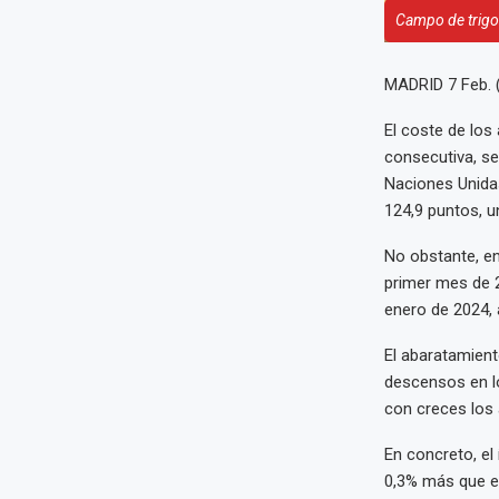
Campo de trigo
MADRID 7 Feb.
El coste de los
consecutiva, se
Naciones Unidas
124,9 puntos, u
No obstante, en
primer mes de 2
enero de 2024,
El abaratamient
descensos en lo
con creces los 
En concreto, el
0,3% más que en