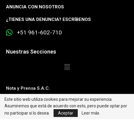
ANUNCIA CON NOSOTROS
¿
TIENES UNA DENUNCIA? ESCRÍBENOS
+51 961-602-710
Nuestras Secciones
Nota y Prensa S.A.C.
Este sitio web utiliza cookies para mejorar su experiencia.
Contacto:
editorweb@caretas.com.pe
Asumiremos que está de acuerdo con esto, pero puede optar por
Síguenos:
no participar si lo desea.
Aceptar
Leer más