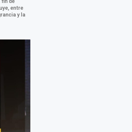
 fin de
uye, entre
grancia y la