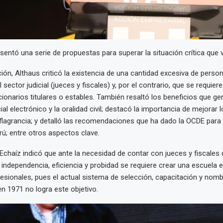
entó una serie de propuestas para superar la situación crítica que vi
ión, Althaus criticó la existencia de una cantidad excesiva de perso
l sector judicial (jueces y fiscales) y, por el contrario, que se requier
ionarios titulares o estables. También resaltó los beneficios que ge
ial electrónico y la oralidad civil; destacó la importancia de mejorar
 flagrancia; y detalló las recomendaciones que ha dado la OCDE para 
erú; entre otros aspectos clave.
Echaíz indicó que ante la necesidad de contar con jueces y fiscales
e independencia, eficiencia y probidad se requiere crear una escuela 
esionales, pues el actual sistema de selección, capacitación y nom
 1971 no logra este objetivo.