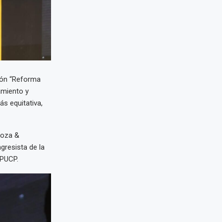
sión “Reforma
amiento y
ás equitativa,
boza &
gresista de la
 PUCP.