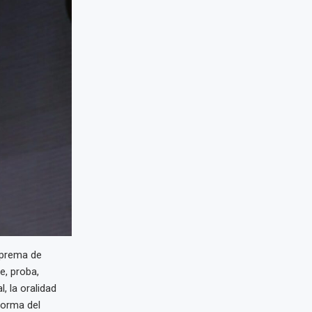
uprema de
e, proba,
l, la oralidad
forma del