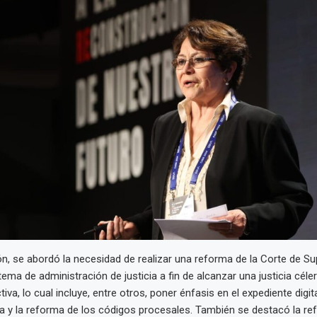
ón, se abordó la necesidad de realizar una reforma de la Corte de S
stema de administración de justicia a fin de alcanzar una justicia céler
iva, lo cual incluye, entre otros, poner énfasis en el expediente digita
ancia y la reforma de los códigos procesales. También se destacó la re