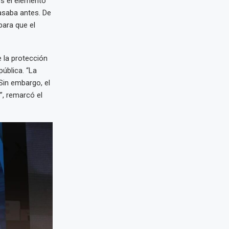
 es el elemento
asaba antes. De
para que el
e la protección
ública. “La
in embargo, el
”, remarcó el