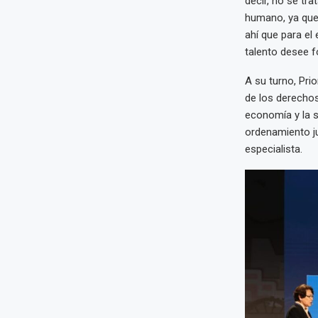
decir, no se tra
humano, ya que 
ahí que para el
talento desee fo
A su turno, Prio
de los derechos
economía y la 
ordenamiento ju
especialista.