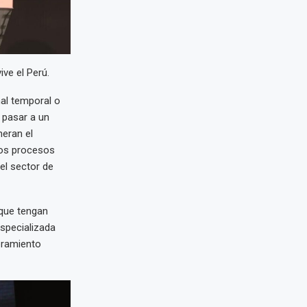
ve el Perú.
nal temporal o
e pasar a un
neran el
 los procesos
el sector de
 que tengan
especializada
bramiento