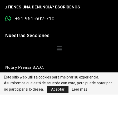
¿
TIENES UNA DENUNCIA? ESCRÍBENOS
+51 961-602-710
Nuestras Secciones
Nota y Prensa S.A.C.
Este sitio web utiliza cookies para mejorar su experiencia.
Contacto:
editorweb@caretas.com.pe
Asumiremos que está de acuerdo con esto, pero puede optar por
Síguenos:
no participar si lo desea.
Aceptar
Leer más