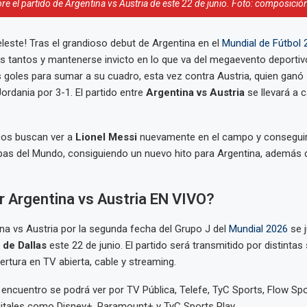
re el partido de Argentina vs Austria de este 22 de junio. Foto: composició
celeste! Tras el grandioso debut de Argentina en el
Mundial de Fútbol 
es tantos y mantenerse invicto en lo que va del megaevento deportiv
goles para sumar a su cuadro, esta vez contra Austria, quien ganó 
ordania por 3-1. El partido entre
Argentina vs Austria
se llevará a 
cos buscan ver a
Lionel Messi
nuevamente en el campo y conseguir 
as del Mundo, consiguiendo un nuevo hito para Argentina, además d
r Argentina vs Austria EN VIVO?
ina vs Austria por la segunda fecha del Grupo J del
Mundial 2026
se 
de Dallas
este 22 de junio. El partido será transmitido por distinta
ertura en TV abierta, cable y streaming.
l encuentro se podrá ver por TV Pública, Telefe, TyC Sports, Flow Spo
gitales como Disney+, Paramount+ y TyC Sports Play.