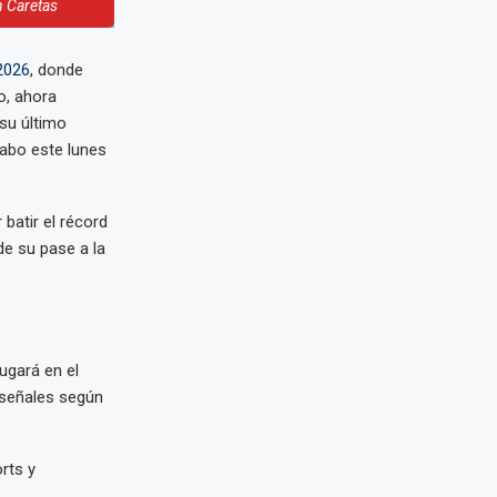
n Caretas
2026
, donde
o, ahora
su último
cabo este lunes
batir el récord
e su pase a la
jugará en el
s señales según
rts y