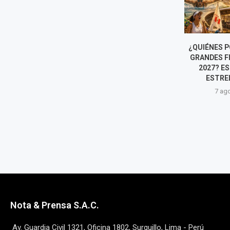
¿NICOLÁS TAGLIAFICO DEJARÁ
¿QUIÉNES POD
LA SELECCIÓN ARGENTINA?
GRANDES FIG
ESTO DIJO EL FUTBOLISTA DE
2027? EST
CARA AL MUNDIAL...
ESTRELLA
7 agosto, 2026
7 agost
Nota & Prensa S.A.C.
Av. Guardia Civil 1321, Oficina 1802, Surquillo, Lima - Perú