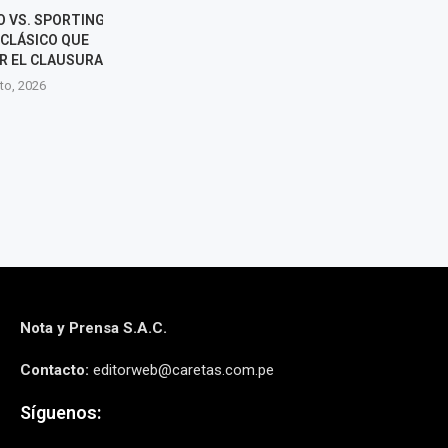
O VS. SPORTING
UNIVERSITARIO CUMPLE 102
CIENCIANO PI
 CLÁSICO QUE
AÑOS: LAS LEYENDAS QUE
SU PARTIDO 
R EL CLAUSURA
CONSTRUYERON LA HISTORIA
MOTIVO DE
DEL CLUB CREMA
SOLI
to, 2026
7 agosto, 2026
5 agos
Nota y Prensa S.A.C.
Contacto:
editorweb@caretas.com.pe
Síguenos: