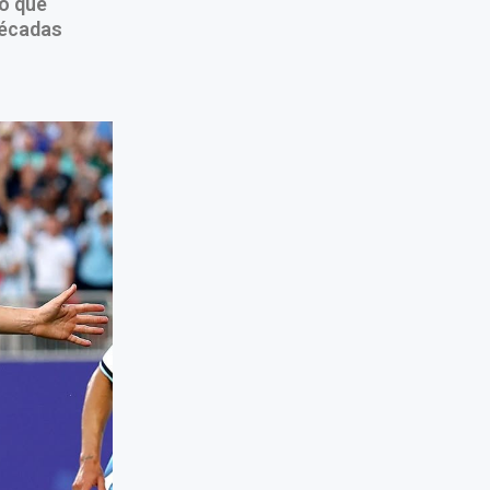
no que
décadas