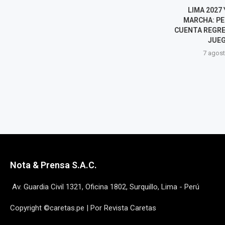
¿QUIÉNES PODRÍAN SER LAS
LIMA 2027 
GRANDES FIGURAS DE LIMA
MARCHA: PER
2027? ESTAS SON LAS
CUENTA REGRE
ESTRELLAS QUE...
JUEG
7 agosto, 2026
7 agost
Nota & Prensa S.A.C.
Av. Guardia Civil 1321, Oficina 1802, Surquillo, Lima - Perú
Copyright ©caretas.pe | Por Revista Caretas