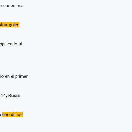
arcar en una
strar goles
.
mpitiendo al
ió en el primer
014, Rusia
mo
uno de los