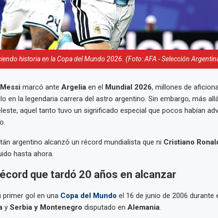
iendo historia en la Copa del Mundo 2026. (Foto: AFA - Selección Argentin
 Messi
marcó ante
Argelia
en el
Mundial 2026
, millones de aficio
lo en la legendaria carrera del astro argentino. Sin embargo, más allá
celeste, aquel tanto tuvo un significado especial que pocos habían ad
o.
itán argentino alcanzó un récord mundialista que ni
Cristiano Ronal
uido hasta ahora.
récord que tardó 20 años en alcanzar
 primer gol en una
Copa del Mundo
el 16 de junio de 2006 durante 
a
y
Serbia y Montenegro
disputado en
Alemania
.