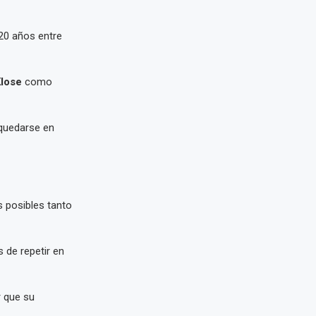
 20 años entre
Klose
como
 quedarse en
s posibles tanto
 de repetir en
 que su