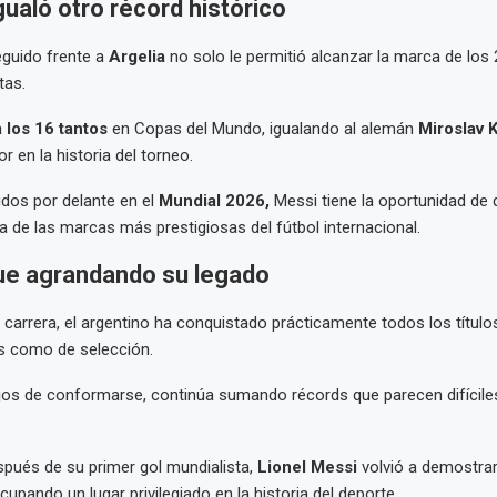
ualó otro récord histórico
eguido frente a
Argelia
no solo le permitió alcanzar la marca de los
tas.
a los 16 tantos
en Copas del Mundo, igualando al alemán
Miroslav 
 en la historia del torneo.
idos por delante en el
Mundial 2026,
Messi tiene la oportunidad de
na de las marcas más prestigiosas del fútbol internacional.
ue agrandando su legado
u carrera, el argentino ha conquistado prácticamente todos los título
es como de selección.
jos de conformarse, continúa sumando récords que parecen difíciles
pués de su primer gol mundialista,
Lionel Messi
volvió a demostrar
upando un lugar privilegiado en la historia del deporte.