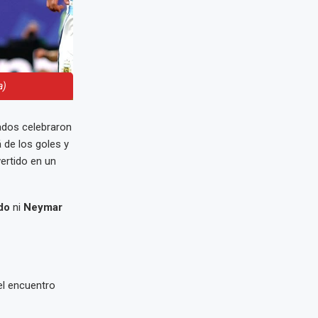
a)
nados celebraron
 de los goles y
vertido en un
do
ni
Neymar
el encuentro