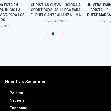
YA ESTÁ EN
CHRISTIAN CUEVA ILUSIONA A
UNIVERSITARI
Ú INICIÓ LA
SPORT BOYS: ASÍ LLEGA PARA
CRISTAL: EL
SIVA PARA LOS
EL DUELO ANTE ALIANZA LIMA
PUEDE MARCA
OS...
7 agosto, 2026
7 agos
o, 2026
Nuestras Secciones
Política
Nacional
Economía