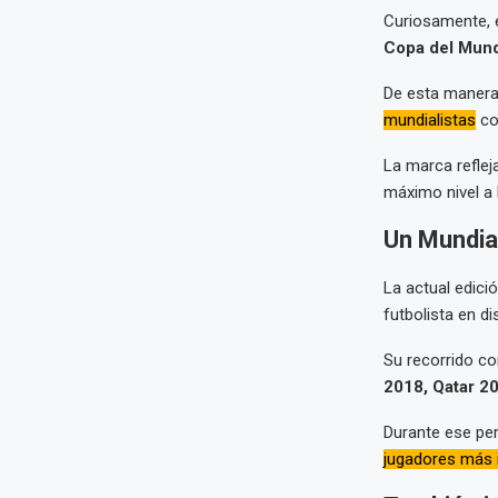
Curiosamente, e
Copa del Mun
De esta manera,
mundialistas
con
La marca refleja
máximo nivel a 
Un Mundial
La actual edici
futbolista en d
Su recorrido c
2018, Qatar 2
Durante ese per
jugadores más i