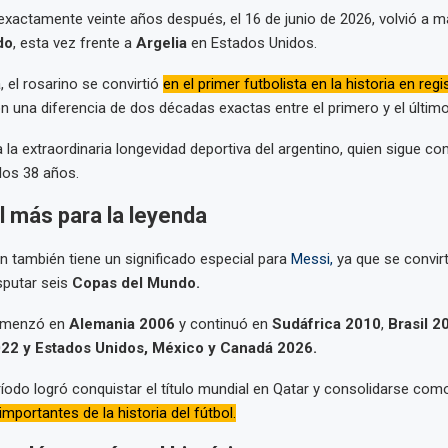
xactamente veinte años después, el 16 de junio de 2026, volvió a m
do
, esta vez frente a
Argelia
en Estados Unidos.
 el rosarino se convirtió
en el primer futbolista en la historia en regi
 una diferencia de dos décadas exactas entre el primero y el último
 la extraordinaria longevidad deportiva del argentino, quien sigue co
los 38 años.
 más para la leyenda
ón también tiene un significado especial para
Messi,
ya que se convirt
isputar seis
Copas del Mundo.
omenzó en
Alemania 2006
y continuó en
Sudáfrica 2010
,
Brasil 2
022 y Estados Unidos, México y Canadá 2026.
íodo logró conquistar el título mundial en Qatar y consolidarse co
mportantes de la historia del fútbol.