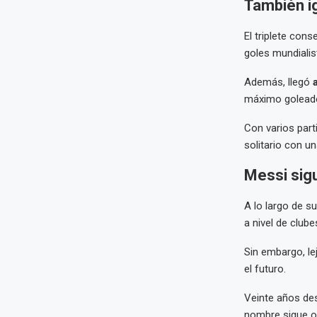
También ig
El triplete cons
goles mundialis
Además, llegó
máximo goleador
Con varios part
solitario con u
Messi sig
A lo largo de s
a nivel de club
Sin embargo, le
el futuro.
Veinte años des
nombre sigue oc