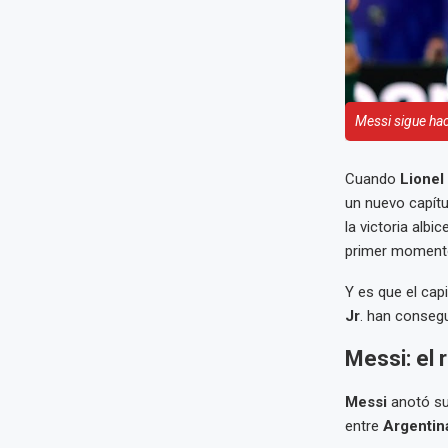
Messi sigue hac
Cuando
Lionel
un nuevo capítu
la victoria albi
primer moment
Y es que el cap
Jr
. han conseg
Messi: el 
Messi
anotó su
entre
Argentin