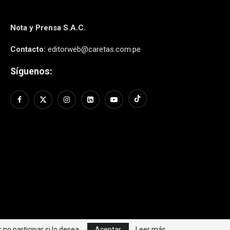
Nota y Prensa S.A.C.
Contacto:
editorweb@caretas.com.pe
Síguenos:
no participar si lo desea.
Aceptar
Leer más