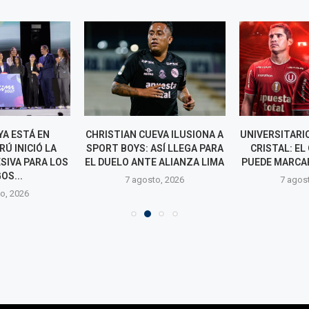
YA ESTÁ EN
CHRISTIAN CUEVA ILUSIONA A
UNIVERSITARI
Ú INICIÓ LA
SPORT BOYS: ASÍ LLEGA PARA
CRISTAL: EL
SIVA PARA LOS
EL DUELO ANTE ALIANZA LIMA
PUEDE MARCA
OS...
7 agosto, 2026
7 agos
o, 2026