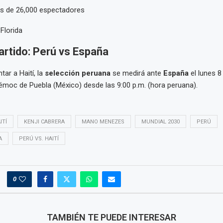
 de 26,000 espectadores
Florida
artido: Perú vs España
ar a Haití, la
selección peruana
se medirá ante
España
el lunes 8
moc de Puebla (México) desde las 9:00 p.m. (hora peruana).
ITÍ
KENJI CABRERA
MANO MENEZES
MUNDIAL 2030
PERÚ
A
PERÚ VS. HAITÍ
0
TAMBIÉN TE PUEDE INTERESAR