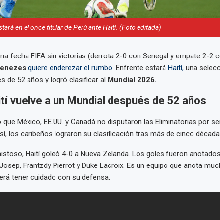
tará en el once titular de Perú ante Haití. (Foto editada)
una fecha FIFA sin victorias (derrota 2-0 con Senegal y empate 2-2 
enezes
quiere enderezar el rumbo
. Enfrente estará
Haití,
una selecc
s de 52 años y logró clasificar al
Mundial 2026.
Haití vuelve a un Mundial después de 52 años
que México, EE.UU. y Canadá no disputaron las Eliminatorias por ser
sí, los caribeños lograron su clasificación tras más de cinco década
istoso, Haití goleó 4-0 a Nueva Zelanda. Los goles fueron anotados
Josep, Frantzdy Pierrot y Duke Lacroix. Es un equipo que anota muc
erá tener cuidado con su defensa.