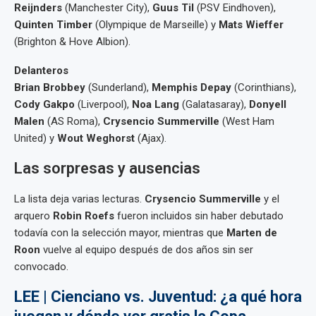
Reijnders
(Manchester City),
Guus Til
(PSV Eindhoven),
Quinten Timber
(Olympique de Marseille) y
Mats Wieffer
(Brighton & Hove Albion).
Delanteros
Brian Brobbey
(Sunderland),
Memphis Depay
(Corinthians),
Cody Gakpo
(Liverpool),
Noa Lang
(Galatasaray),
Donyell
Malen
(AS Roma),
Crysencio Summerville
(West Ham
United) y
Wout Weghorst
(Ajax).
Las sorpresas y ausencias
La lista deja varias lecturas.
Crysencio Summerville
y el
arquero
Robin Roefs
fueron incluidos sin haber debutado
todavía con la selección mayor, mientras que
Marten de
Roon
vuelve al equipo después de dos años sin ser
convocado.
LEE | Cienciano vs. Juventud: ¿a qué hora