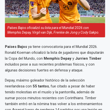
Países Bajos oficializó su lista para el Mundial 2026 con
Memphis Depay, Virgil van Dijk, Frenkie de Jong y Cody Gakpo.
Países Bajos
ya tiene convocatoria para el Mundial 2026.
Ronald Koeman oficializó la lista de jugadores que disputarán
la Copa del Mundo, con
Memphis Depay
y
Jurrien Timber
incluidos pese a sus recientes problemas físicos, y con
algunas decisiones fuertes en defensa y ataque.
Depay, máximo goleador histórico de la selección
neerlandesa con
55 tantos
, fue citado a pesar de haber
tenido molestias en el muslo y la pantorrilla, además de
sumar pocos minutos recientes con Corinthians. Timber
también entró en la nómina tras volver a los entrenamientos
con Arsenal luego de perderse 14 partidos por una lesión en