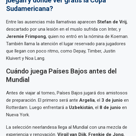
juegan y dónde ver gratis la Copa
Sudamericana?
Entre las ausencias más llamativas aparecen
Stefan de Vrij
,
descartado por una lesión en el muslo sufrida con Inter, y
Jeremie Frimpong
, quien no entró en la nómina de Koeman.
También llama la atención el lugar reservado para jugadores
que llegan con poco ritmo, como Depay, Timber, Justin
Kluivert y Noa Lang.
Cuándo juega Países Bajos antes del
Mundial
Antes de viajar al torneo, Países Bajos jugará dos amistosos
de preparación. El primero será ante
Argelia
, el
3 de junio
en
Rotterdam. Luego enfrentará a
Uzbekistán
, el
8 de junio
en
Nueva York.
La selección neerlandesa llega al Mundial con una mezcla de
experiencia y renovación.
Virgil van Dijk
,
Frenkie de Jong
,