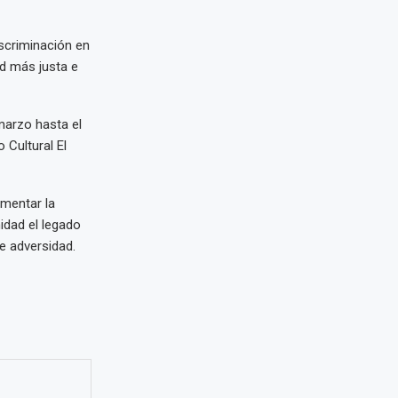
iscriminación en
d más justa e
 marzo hasta el
o Cultural El
omentar la
dad el legado
e adversidad.