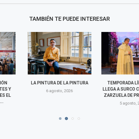
TAMBIÉN TE PUEDE INTERESAR
E LA PINTURA
TEMPORADA LÍRICA 2026
LOS TRABAJO
LLEGA A SURCO CON ÓPERA Y
NADER BARH
o, 2026
ZARZUELA DE PRIMER NIVEL
UNA NUEVA E
LA ABSTRA
5 agosto, 2026
4 agos