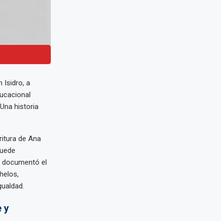
 Isidro, a
ducacional
Una historia
ritura de Ana
puede
lo documentó el
helos,
gualdad.
 y