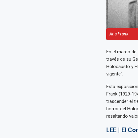
Ana Frank
En el marco de 
través de su Ge
Holocausto y Hu
vigente”.
Esta exposición
Frank (1929-194
trascender el t
horror del Hol
resaltando valo
LEE | El Co