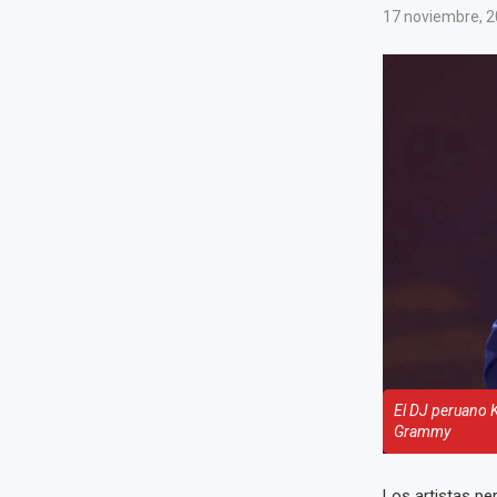
17 noviembre, 
El DJ peruano K
Grammy
Los artistas p