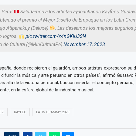
l Perú!
Saludamos a los artistas ayacuchanos Kayfex y Gusta
obtenido el premio al Mejor Diseño de Empaque en los Latin Gr
ajo Atipanakuy (Deluxe)
. Les deseamos los mejores augurios p
 logros.
pic.twitter.com/x4nGKlU3SN
io de Cultura (@MinCulturaPe)
November 17, 2023
España, donde recibieron el galardón, ambos artistas expresaron su 
 difundir la música y arte peruano en otros países", afirmó Gustavo
s allá de la victoria personal; buscan insertar el concepto peruano, 
e, en la esfera global de la industria musical.
EZ
KAYFEX
LATIN GRAMMY 2023