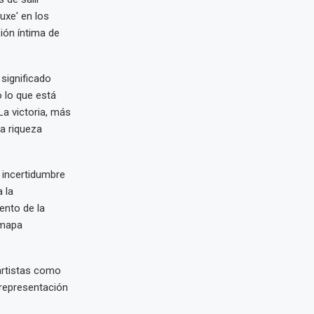
uxe' en los
ión íntima de
 significado
o lo que está
La victoria, más
la riqueza
 incertidumbre
 la
ento de la
 mapa
artistas como
 representación