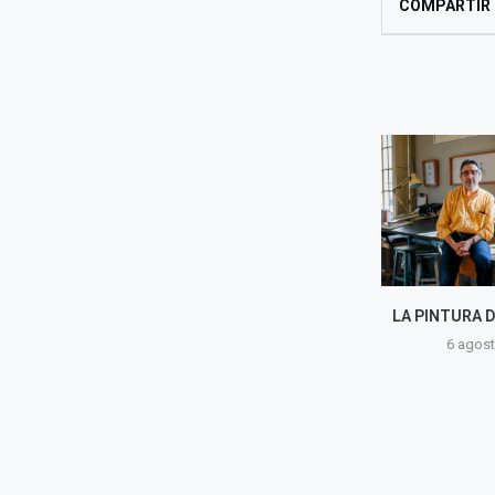
COMPARTIR
FIL LIMA 2026: EDICIÓN
LA PINTURA D
RÉCORD EN ASISTENTES Y
6 agost
ACTIVIDADES ¿CUÁL ES EL
PROGRAMA PARA...
6 agosto, 2026