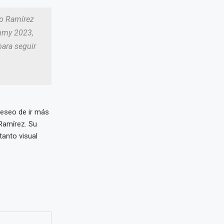
vo Ramírez
ammy 2023,
ara seguir
deseo de ir más
 Ramírez. Su
tanto visual