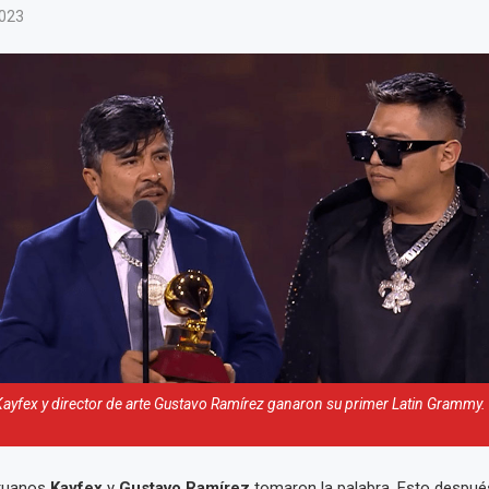
2023
ayfex y director de arte Gustavo Ramírez ganaron su primer Latin Grammy. 
eruanos
Kayfex
y
Gustavo Ramírez
tomaron la palabra. Esto después