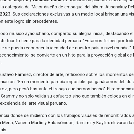
 la categoría de 'Mejor diseño de empaque' del álbum 'Atipanakuy Del
 2023
. Sus declaraciones exclusivas a un medio local brindan una vis
en este logro sin precedentes.
ntoso músico ayacuchano, compartió su alegría inicial, destacando el
te triunfo tiene para la identidad peruana: "Estamos felices por tod
e se pueda reconocer la identidad de nuestro país a nivel mundial". 
econocimiento, se convierte en un hito para la proyección global de 
.
Gustavo Ramírez, director de arte, reflexionó sobre los momentos de
emiación: "En un momento parecía imposible que ganáramos debido a
oz, pero pesó bastante el trabajo que hemos hecho". El reconocimi
 Grammy no solo valida su esfuerzo sino que también coloca en el
 excelencia del arte visual peruano.
ncia donde se midieron con los trabajos visuales de renombrados 
a Mena, Vanesa Martín y Babasónicos, Ramírez y Kayfex elevaron la
aís.