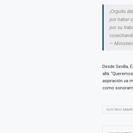
¡Orgullo de
por haber 
por su trab
cosechando
— Minister
Desde Sevilla, 
allá: "Queremos
aspiración va má
como sonorament
GUSTAVO RAMIR