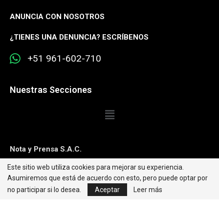
ANUNCIA CON NOSOTROS
¿
TIENES UNA DENUNCIA? ESCRÍBENOS
+51 961-602-710
Nuestras Secciones
Nota y Prensa S.A.C.
Este sitio web utiliza cookies para mejorar su experiencia.
Contacto:
editorweb@caretas.com.pe
Asumiremos que está de acuerdo con esto, pero puede optar por
Síguenos:
no participar si lo desea.
Aceptar
Leer más