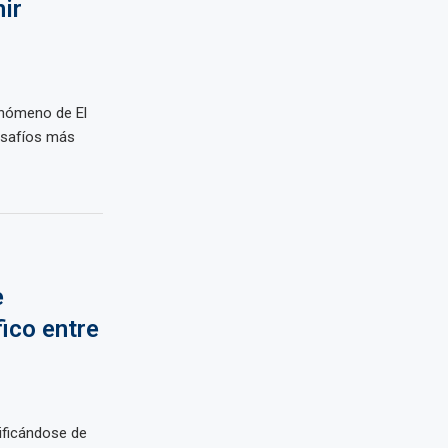
ir
enómeno de El
esafíos más
e
fico entre
ificándose de