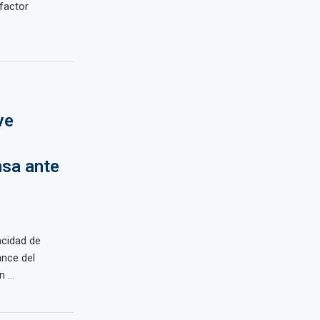
factor
ve
nsa ante
acidad de
ance del
...