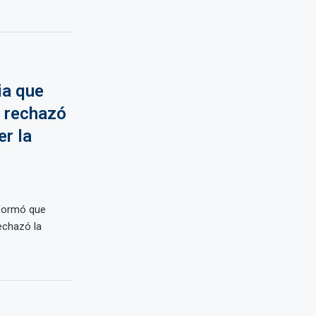
ia que
e rechazó
r la
nformó que
rechazó la