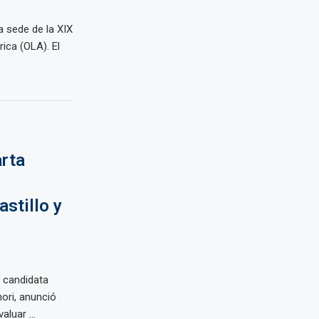
a sede de la XIX
ica (OLA). El
arta
astillo y
a candidata
mori, anunció
luar ...