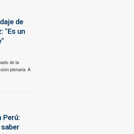
daje de
: "Es un
e"
nado de la
sión plenaria. A
 Perú:
 saber