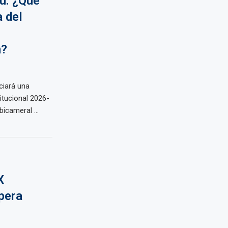
ú: ¿Qué
a del
n?
ciará una
itucional 2026-
icameral ...
X
pera