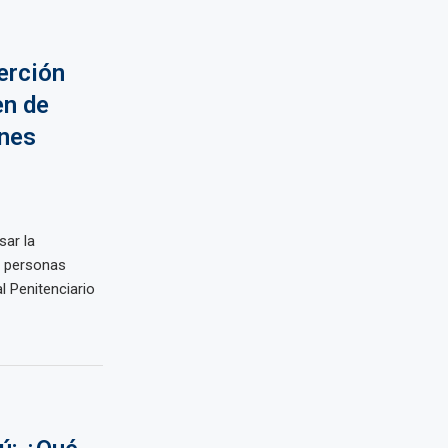
erción
en de
ones
sar la
as personas
al Penitenciario