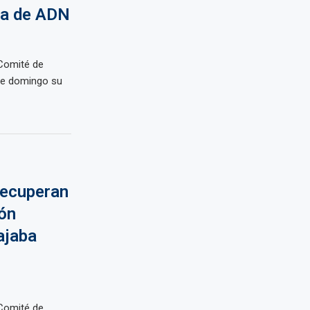
ba de ADN
Comité de
ste domingo su
recuperan
ión
ajaba
Comité de