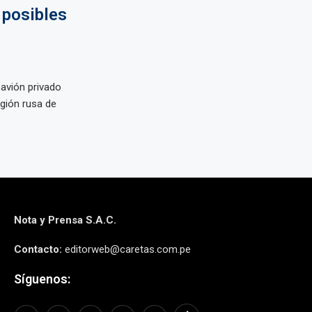
 posibles
avión privado
egión rusa de
Nota y Prensa S.A.C.
Contacto:
editorweb@caretas.com.pe
Síguenos: