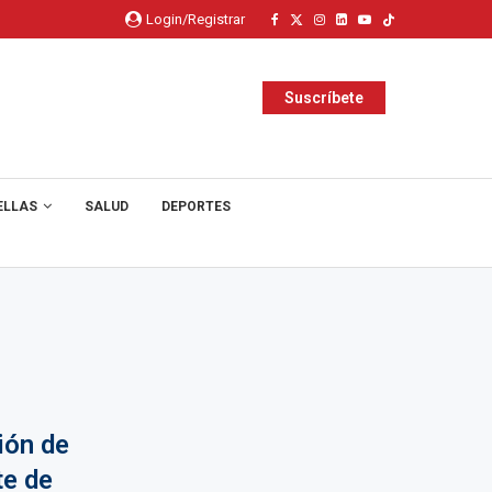
Login/Registrar
Suscríbete
ELLAS
SALUD
DEPORTES
ión de
te de