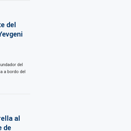
e del
Yevgeni
fundador del
ba a bordo del
ella al
e de