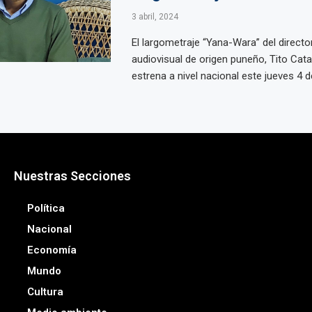
3 abril, 2024
El largometraje “Yana-Wara” del directo
audiovisual de origen puneño, Tito Cata
estrena a nivel nacional este jueves 4 de 
Nuestras Secciones
Política
Nacional
Economía
Mundo
Cultura