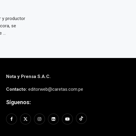
r y productor
cora, se
...
Nota y Prensa S.A.C.
Contacto:
editorweb@caretas.com.pe
Síguenos: