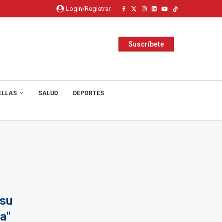
Login/Registrar
Suscríbete
ELLAS
SALUD
DEPORTES
 su
a"