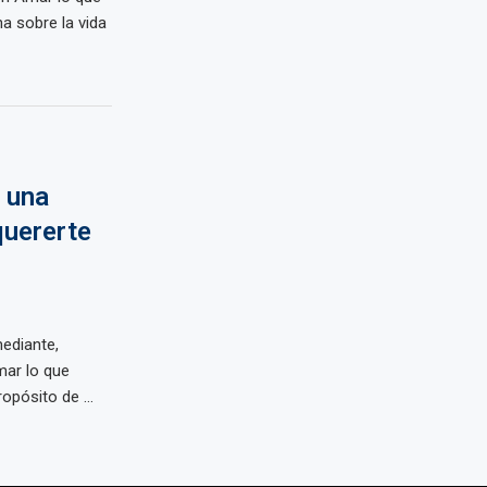
na sobre la vida
 una
quererte
ediante,
mar lo que
opósito de ...