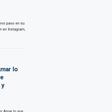
uevo paso en su
ón en Instagram,
mar lo
re
 y
on Amar lo que