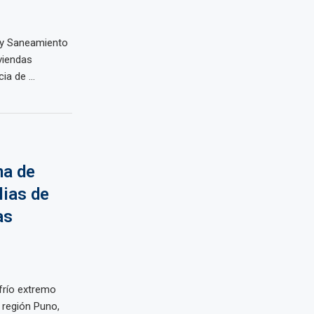
n y Saneamiento
viendas
ia de ...
ma de
lias de
as
frío extremo
 región Puno,