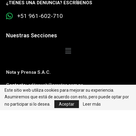
¿
TIENES UNA DENUNCIA? ESCRÍBENOS
+51 961-602-710
Nuestras Secciones
Nota y Prensa S.A.C.
Contacto:
editorweb@caretas.com.pe
Este sitio web utiliza cookies para mejorar su experiencia.
Asumiremos que está de acuerdo con esto, pero puede optar por
Síguenos:
no participar si lo desea.
Aceptar
Leer más