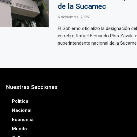
de la Sucamec
6 noviembre, 2025
El Gobierno oficializó la designación de
en retiro Rafael Fernando Ríos Zavala
superintendente nacional de la Sucamec,
Nuestras Secciones
Política
Nacional
Economía
Mundo