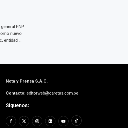
l general PNP
 como nuevo
 entidad ...
Nota y Prensa S.A.C.
Contacto:
editorweb@caretas.com.pe
Síguenos: