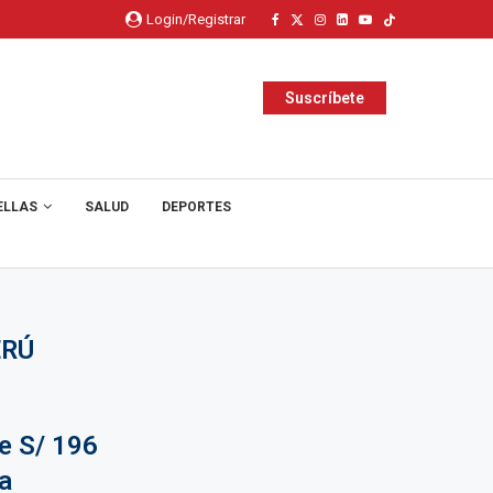
Login/Registrar
Suscríbete
ELLAS
SALUD
DEPORTES
ERÚ
e S/ 196
a