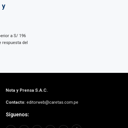
 y
erior a S/ 196
e respuesta del
Nota y Prensa S.A.C.
Contacto:
editorweb@caretas.com.pe
Síguenos: