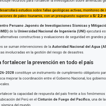
 incluye recursos para fortalecer la investigación sobre amenazas g
esarrollará estudios sobre fallas geológicas activas, monitoreo de
gaciones de paleo-tsunamis, con un presupuesto superior a
S/ 2,2 
entro Peruano Japonés de Investigaciones Sísmicas y Mitigaci
SMID)
de la
Universidad Nacional de Ingeniería (UNI)
ejecutará es
 alternativas constructivas y evaluaciones de seguridad en grandes 
es se suman intervenciones de la
Autoridad Nacional del Agua (
cas involucradas en la gestión del riesgo de desastres.
 fortalecer la prevención en todo el país
26-2028
constituye un instrumento de cumplimiento obligatorio par
sca mejorar la coordinación entre el Gobierno Nacional, los gobierno
ocales.
fortalecer la capacidad de respuesta del país frente a los fenómenos
 ubicación del Perú en el
Cinturón de Fuego del Pacífico
, una de l
d sísmica del mundo.