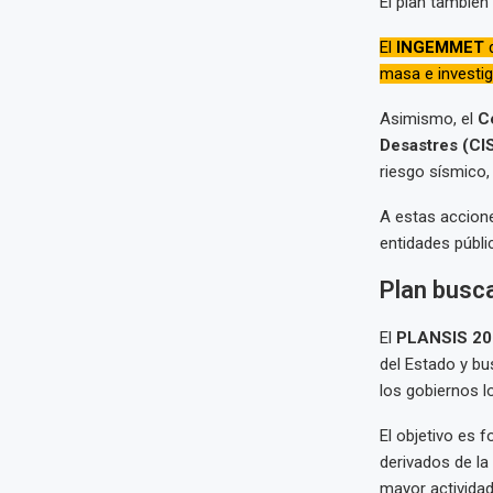
El plan también
El
INGEMMET
d
masa e investi
Asimismo, el
C
Desastres (CI
riesgo sísmico,
A estas accion
entidades públi
Plan busca
El
PLANSIS 20
del Estado y bu
los gobiernos l
El objetivo es 
derivados de la
mayor activida