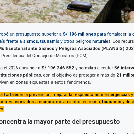
robó un presupuesto superior a
S/ 196 millones
para fortalecer la
aís frente a
sismos
,
tsunamis
y otros peligros naturales.
Los recur
Multisectorial ante Sismos y Peligros Asociados (PLANSIS) 20
 Presidencia del Consejo de Ministros (PCM).
ra el 2026 asciende a
S/ 196 346 552
y permitirá ejecutar
56 inter
stituciones públicas
, con el objetivo de proteger a más de
21 mill
iven en zonas expuestas a estos fenómenos.
 fortalecer la prevención, mejorar la respuesta ante emergencias y 
astres asociados a
sismos
, movimientos en masa,
tsunamis
y des
es.
oncentra la mayor parte del presupuesto