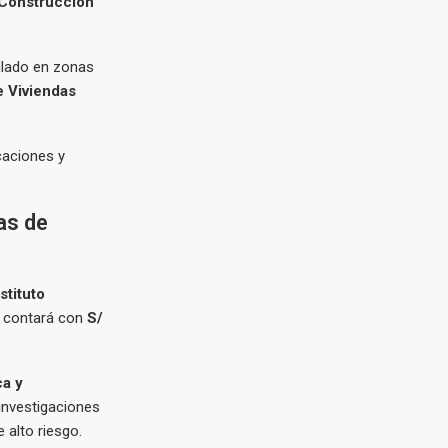
 Construcción
llado en zonas
e Viviendas
caciones y
as de
stituto
, contará con
S/
a y
investigaciones
 alto riesgo.