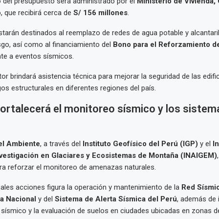
 del presupuesto será administrado por el
Ministerio de Vivienda,
o
, que recibirá cerca de
S/ 156 millones
.
tarán destinados al reemplazo de redes de agua potable y alcantari
sgo, así como al financiamiento del
Bono para el Reforzamiento d
nte a eventos sísmicos.
or brindará asistencia técnica para mejorar la seguridad de las edifi
gos estructurales en diferentes regiones del país.
ortalecerá el monitoreo sísmico y los sistem
del Ambiente
, a través del
Instituto Geofísico del Perú (IGP)
y el
In
nvestigación en Glaciares y Ecosistemas de Montaña (INAIGEM)
a reforzar el monitoreo de amenazas naturales.
ipales acciones figura la operación y mantenimiento de la
Red Sísmic
a Nacional
y del
Sistema de Alerta Sísmica del Perú
, además de 
o sísmico y la evaluación de suelos en ciudades ubicadas en zonas de