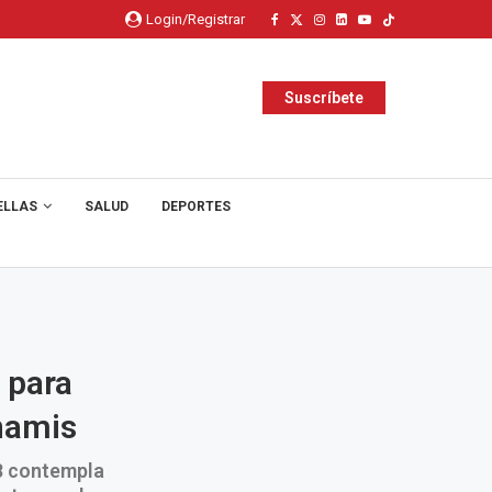
Login/Registrar
Suscríbete
ELLAS
SALUD
DEPORTES
 para
unamis
8 contempla