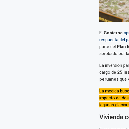
El
Gobierno
ap
respuesta del p
parte del
Plan 
aprobado por la
La inversión pa
cargo de
25 in
peruanos
que v
La medida busca
impacto de des
lagunas glaciar
Vivienda c