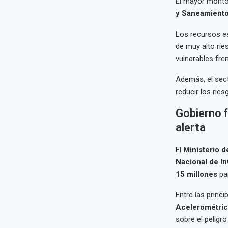
El mayor monto
y Saneamient
Los recursos es
de muy alto rie
vulnerables fre
Además, el sect
reducir los ries
Gobierno f
alerta
El
Ministerio 
Nacional de I
15 millones
par
Entre las princ
Acelerométric
sobre el peligr