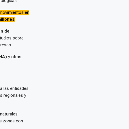
eológicas.
 movimientos en
millones
.
ón de
tudios sobre
presas.
ANA)
y otras
a las entidades
s regionales y
 naturales
as zonas con