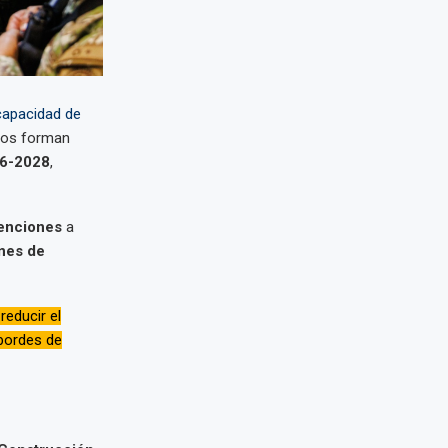
 capacidad de
sos forman
26-2028
,
venciones
a
ones de
reducir el
bordes de