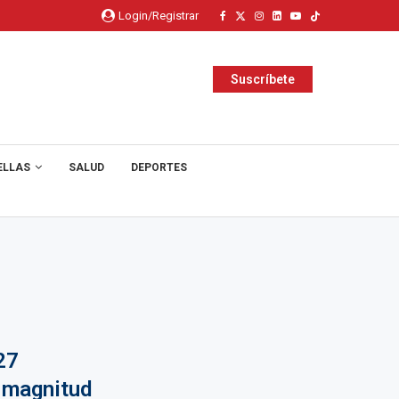
Login/Registrar
Suscríbete
ELLAS
SALUD
DEPORTES
27
e magnitud