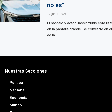
no es”
10 junio, 2026
El modelo y actor Jassir Yunis está lis
en la pantalla grande. Se convierte en e
de la ...
Nuestras Secciones
Política
Nacional
Economía
Mundo