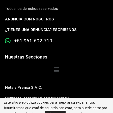
Todos los derechos reservados
ANUNCIA CON NOSOTROS
¿
TIENES UNA DENUNCIA? ESCRÍBENOS
+51 961-602-710
Nuestras Secciones
Nota y Prensa S.A.C.
Contacto:
editorweb@caretas.com.pe
Este sitio web utiliza cookies para mejorar su experiencia.
Asumiremos que está de acuerdo con esto, pero puede optar por
Síguenos: