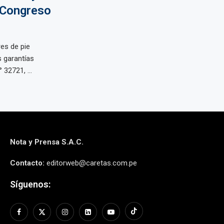
 Congreso
es de pie
 garantías
 32721, ...
Nota y Prensa S.A.C.
Contacto:
editorweb@caretas.com.pe
Síguenos: