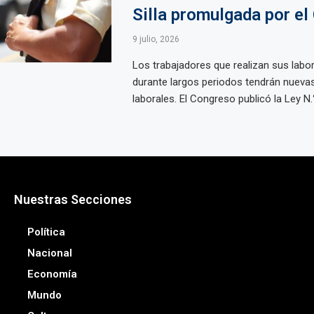
Silla promulgada por el
9 julio, 2026
Los trabajadores que realizan sus labor
durante largos periodos tendrán nuevas
laborales. El Congreso publicó la Ley N.°
Nuestras Secciones
Política
Nacional
Economía
Mundo