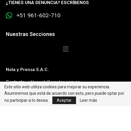
¿
TIENES UNA DENUNCIA? ESCRÍBENOS
+51 961-602-710
Nuestras Secciones
Nota y Prensa S.A.C.
Contacto:
editorweb@caretas.com.pe
Este sitio web utiliza cookies para mejorar su experiencia.
Asumiremos que está de acuerdo con esto, pero puede optar por
Síguenos:
no participar si lo desea.
Aceptar
Leer más