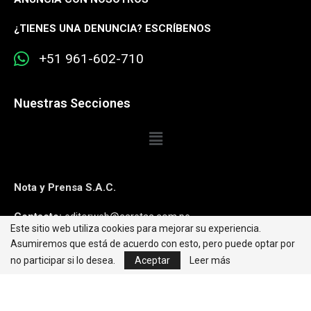
¿
TIENES UNA DENUNCIA? ESCRÍBENOS
+51 961-602-710
Nuestras Secciones
Nota y Prensa S.A.C.
Contacto:
editorweb@caretas.com.pe
Este sitio web utiliza cookies para mejorar su experiencia.
Asumiremos que está de acuerdo con esto, pero puede optar por
Síguenos:
no participar si lo desea.
Aceptar
Leer más