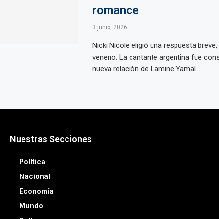
romance
3 junio, 2026
Nicki Nicole eligió una respuesta breve, 
veneno. La cantante argentina fue cons
nueva relación de Lamine Yamal ...
Nuestras Secciones
Política
Nacional
Economía
Mundo