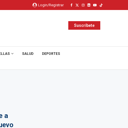
Login/Registrar
Suscríbete
ELLAS
SALUD
DEPORTES
e a
uevo