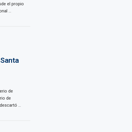
de el propio
nal ...
 Santa
erio de
rio de
escartó ...