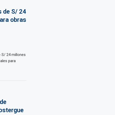
 de S/ 24
ara obras
s
e S/ 24 millones
cales para
 de
postergue