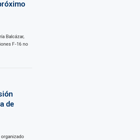
 próximo
ría Balcázar,
viones F-16 no
sión
ta de
n organizado