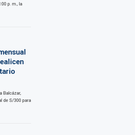
:00 p. m., la
 mensual
ealicen
tario
a Balcázar,
l de S/300 para