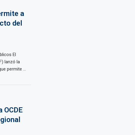
rmite a
cto del
licos El
) lanzó la
e permite ...
la OCDE
egional