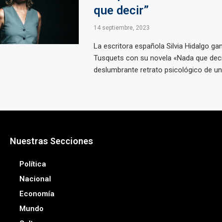
que decir”
14 septiembre, 2023
La escritora española Silvia Hidalgo ga
Tusquets con su novela «Nada que decir
deslumbrante retrato psicológico de una
Nuestras Secciones
Política
Nacional
Economía
Mundo