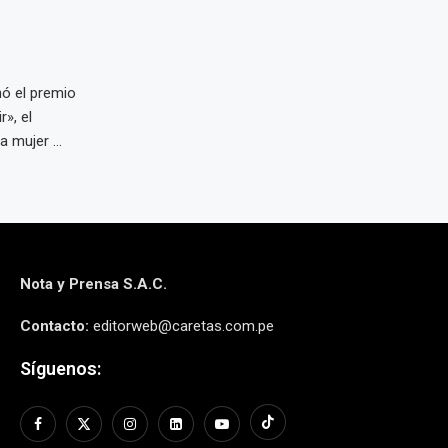
nó el premio
», el
 mujer ...
Nota y Prensa S.A.C.
Contacto:
editorweb@caretas.com.pe
Síguenos: