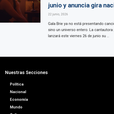
junio y anuncia gira nac
22 junio, 2026
Gala Brie ya no está presentando canci
sino un universo entero. La cantautora
lanzará este viernes 26 de junio su ...
Nuestras Secciones
Política
Nacional
Economía
Mundo