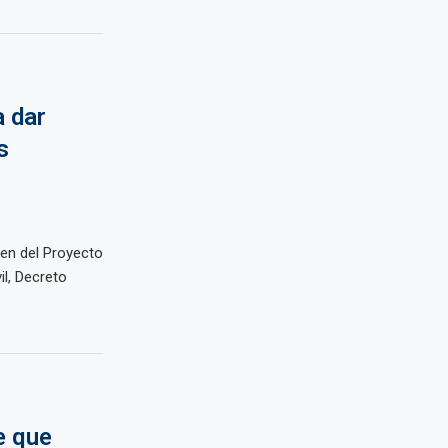
 dar
s
men del Proyecto
il, Decreto
e que