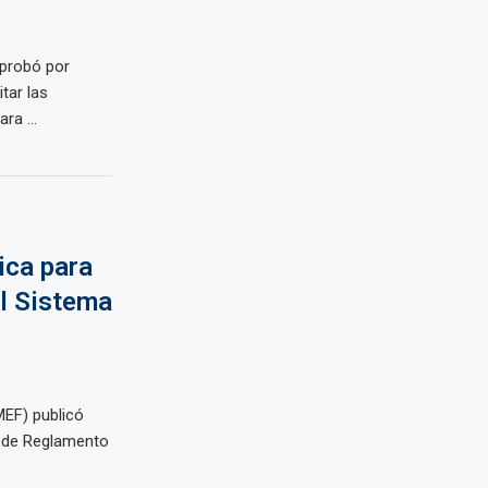
aprobó por
tar las
ra ...
ica para
el Sistema
MEF) publicó
o de Reglamento