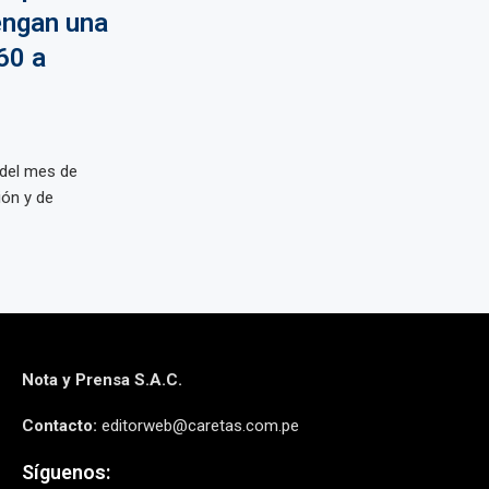
engan una
60 a
 del mes de
ión y de
Nota y Prensa S.A.C.
Contacto:
editorweb@caretas.com.pe
Síguenos: