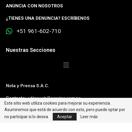
ANUNCIA CON NOSOTROS
¿
TIENES UNA DENUNCIA? ESCRÍBENOS
+51 961-602-710
Nuestras Secciones
Nota y Prensa S.A.C.
Contacto:
editorweb@caretas.com.pe
Este sitio web utiliza cookies para mejorar su experiencia.
Asumiremos que está de acuerdo con esto, pero puede optar por
Síguenos:
no participar si lo desea.
Aceptar
Leer más