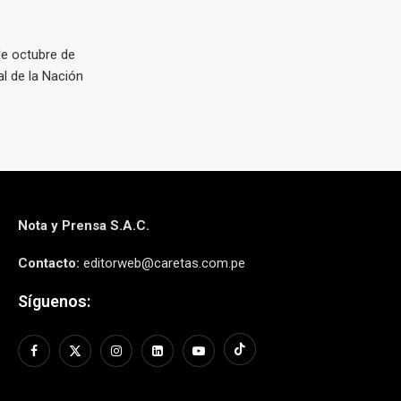
e octubre de
al de la Nación
Nota y Prensa S.A.C.
Contacto:
editorweb@caretas.com.pe
Síguenos: