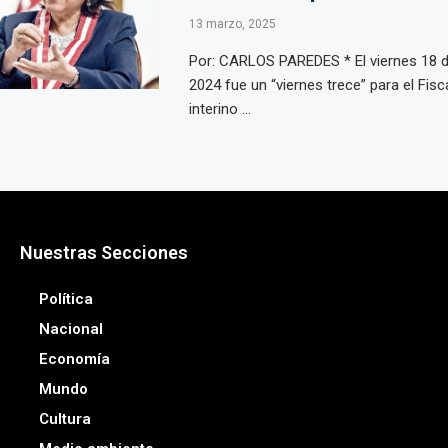
13 marzo, 2025
Por: CARLOS PAREDES * El viernes 18 d
2024 fue un “viernes trece” para el Fisc
interino ...
Nuestras Secciones
Política
Nacional
Economía
Mundo
Cultura